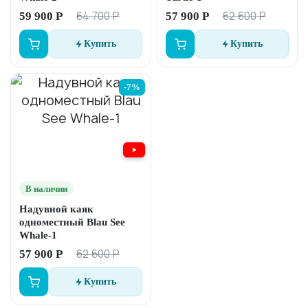
64 700 Р
62 600 Р
59 900 Р
57 900 Р
Купить
Купить
-7%
В наличии
Надувной каяк
одноместный Blau See
Whale-1
62 600 Р
57 900 Р
Купить